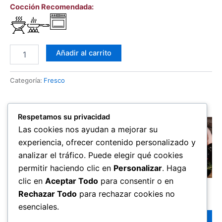
Cocción Recomendada:
Filete
Añadir al carrito
de
Cerdo
cantidad
Categoría:
Fresco
Productos relacionados
Respetamos su privacidad
Las cookies nos ayudan a mejorar su
experiencia, ofrecer contenido personalizado y
analizar el tráfico. Puede elegir qué cookies
permitir haciendo clic en
Personalizar
. Haga
clic en
Aceptar Todo
para consentir o en
Fresco
Fresco
Fresco
Rechazar Todo
para rechazar cookies no
$
6.80
$
7.00
$
6.25
esenciales.
Añadir al
Añadir al
Añadir al